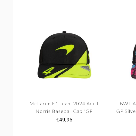
McLaren F1 Team 2024 Adult
BWT Al
Norris Baseball Cap "GP
GP Silve
Silverstone" Edition
€49,95