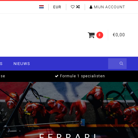
EUR
MIJN ACCOUNT
€0,00
0
S
NIEUWS
ise
Formule 1 specialisten
FERRARI