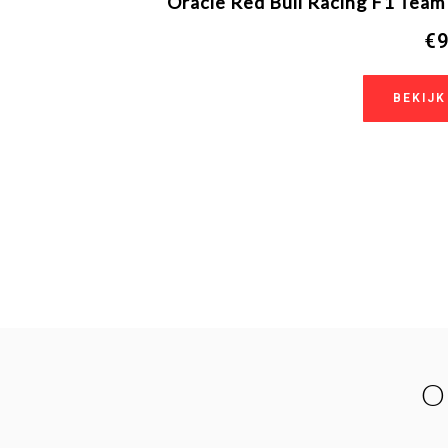
Oracle Red Bull Racing F1 Team
€9
BEKIJK
O