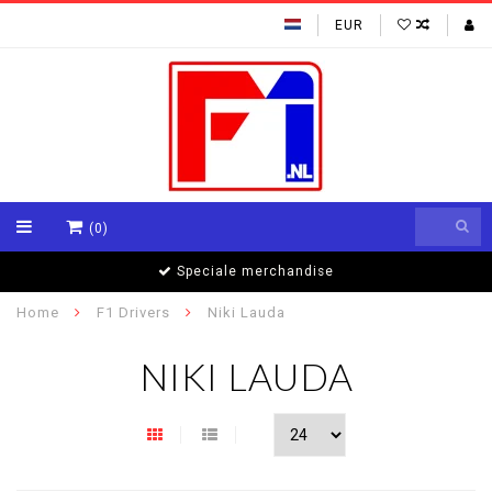
EUR
(0)
Speciale merchandise
Home
F1 Drivers
Niki Lauda
NIKI LAUDA