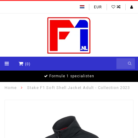
EUR
(0)
Formule 1 specialisten
Home
Stake F1 Soft Shell Jacket Adult - Collection 2023