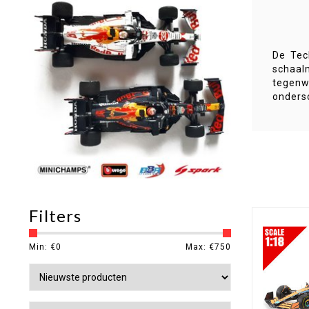
De Tec
schaalm
tegenw
ondersc
Filters
Min: €
0
Max: €
750