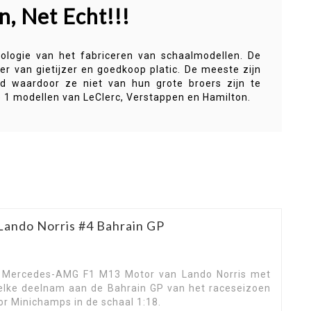
n, Net Echt!!!
ologie van het fabriceren van schaalmodellen. De
er van gietijzer en goedkoop platic. De meeste zijn
d waardoor ze niet van hun grote broers zijn te
le 1 modellen van LeClerc, Verstappen en Hamilton.
ando Norris #4 Bahrain GP
Mercedes-AMG F1 M13 Motor van Lando Norris met
elke deelnam aan de Bahrain GP van het raceseizoen
or Minichamps in de schaal 1:18.