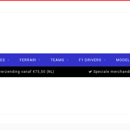
ES
FERRARI
TEAMS
F1 DRIVERS
MODEL
verzending vanaf €75,00 (NL)
Speciale merchand