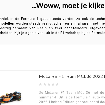
...Woww, moet je kijke
hniek in de Formule 1 gaat steeds verder, zo ook de techn
odellen worden steeds realistischer, en zijn al jaren niet me
oordig gemaakt van Resin en zeer
gedetailleerd
uitgevoer
heiden. Kijk je ogen alvast uit in de F1 webshop bij de Formu
McLaren F1 Team MCL36 2022 L
De McLaren F1 Team MCL 36 met de 
nummer 4. Dit is de Formule 1 auto w
2022. Limited Edition geproduceerd do