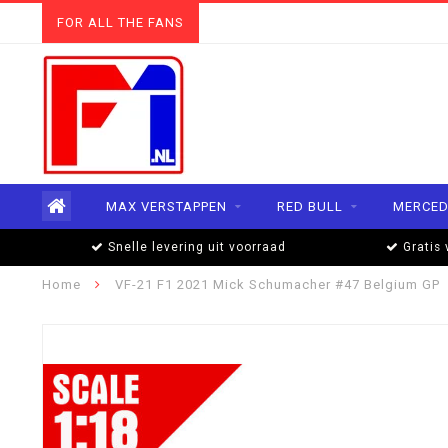
FOR ALL THE FANS
MAX VERSTAPPEN
RED BULL
MERCED
Snelle levering uit voorraad
Gratis 
Home
VF-21 F1 2021 Mick Schumacher #47 Belgium GP