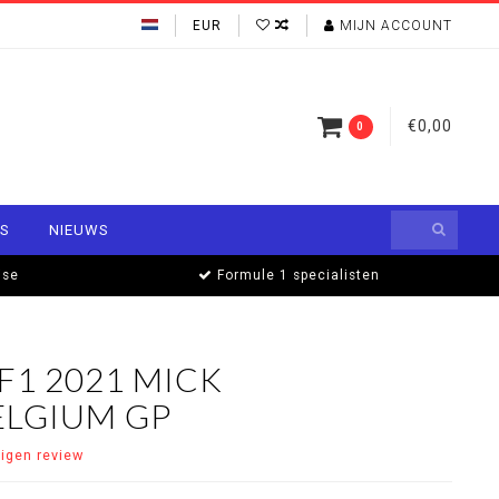
EUR
MIJN ACCOUNT
€0,00
0
S
NIEUWS
ise
Formule 1 specialisten
F1 2021 MICK
ELGIUM GP
eigen review