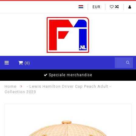
EUR
(0)
Speciale merchandise
Home
- Lewis Hamilton Driver Cap Peach Adult -
Collection 2023