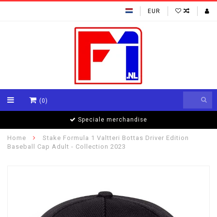
EUR
(0)
Speciale merchandise
Home
Stake Formula 1 Valtteri Bottas Driver Edition
Baseball Cap Adult - Collection 2023