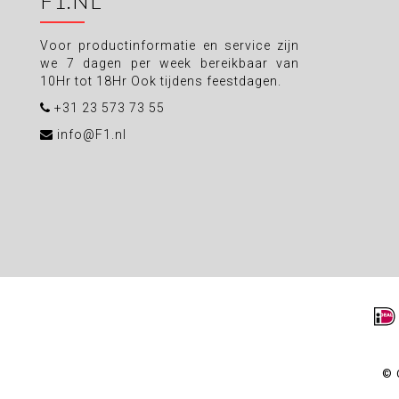
F1.NL
Voor productinformatie en service zijn
we 7 dagen per week bereikbaar van
10Hr tot 18Hr Ook tijdens feestdagen.
+31 23 573 73 55
info@F1.nl
© 