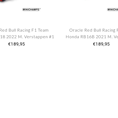
Red Bull Racing F1 Team
Oracle Red Bull Racing
18 2022 M. Verstappen #1
Honda RB16B 2021 M. V
Monaco GP
#33 Dutch GP
€189,95
€189,95