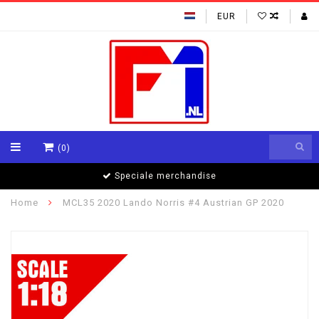
EUR
(0)
Speciale merchandise
Home
MCL35 2020 Lando Norris #4 Austrian GP 2020