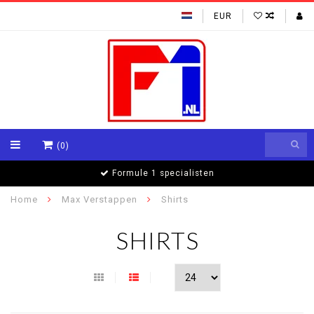
EUR
(0)
Formule 1 specialisten
Home
Max Verstappen
Shirts
SHIRTS