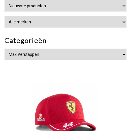
De verschillende soorten
shirts
Het samenstellen van een leuke garderobe met
Categorieën
Ferrari kleding begint natuurlijk bij het kopen van
de mooie shirts van het team. Dit is ook de plek
waar je het best het onderscheid tussen Ferrari
kleding voor dames en heren ziet. De kleding
voor dames valt heel mooi, terwijl die voor
mannen vooral comfortabel zit. Je vindt in de
collectie onder andere polo’s en T-shirts die
precies gelijk zijn aan dat wat het team draagt.
Daarmee kan je dus zowel tijdens de races je
supportershart tonen, als dat je er overdag de
straat mee op kan gaan.
Een echte racerscap
dragen