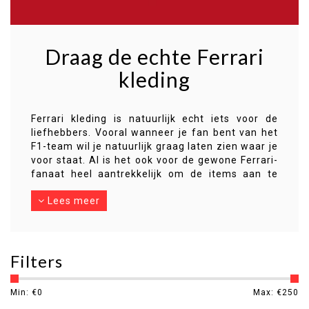
Draag de echte Ferrari
kleding
Ferrari kleding is natuurlijk echt iets voor de
liefhebbers. Vooral wanneer je fan bent van het
F1-team wil je natuurlijk graag laten zien waar je
voor staat. Al is het ook voor de gewone Ferrari-
fanaat heel aantrekkelijk om de items aan te
trekken. Je kunt er allerlei soorten
Lees meer
kledingstukken vinden die je gemakkelijk in je
dagelijks leven kunt aantrekken. Het is dan ook
veel meer dan alleen maar fangear te noemen.
Bovendien is er ook hele aantrekkelijke Ferrari
Filters
kleding voor dames te vinden. Ook dat is
natuurlijk wel heel interessant om verder te
verkennen als echte fan.
Min: €
0
Max: €
250