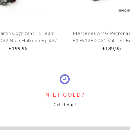
artin Cognizant F1 Team
Mercedes AMG Petronas
22 Nico Hulkenberg #27
F1 W12E 2021 Valtteri B
Bahrein GP
Bahrein GP
€199,95
€189,95
NIET GOED?
Geld terug!