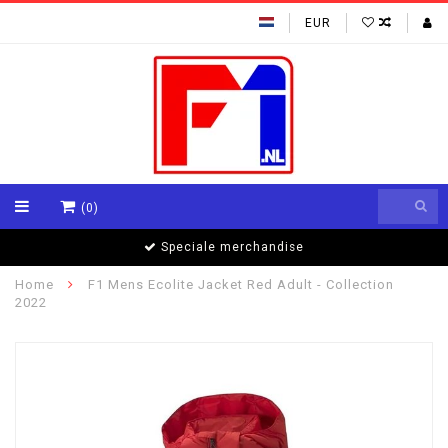
EUR
(0)
Speciale merchandise
Home
F1 Mens Ecolite Jacket Red Adult - Collection
2022