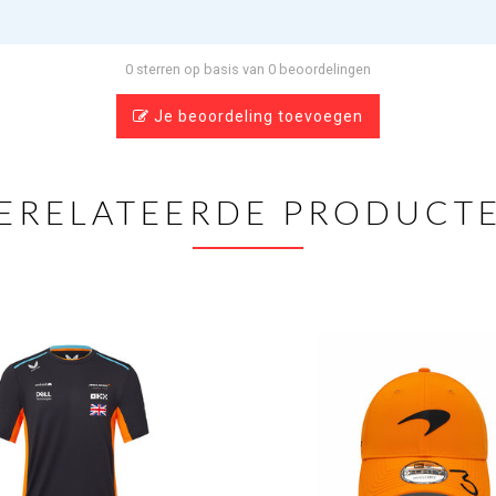
0 sterren op basis van 0 beoordelingen
Je beoordeling toevoegen
ERELATEERDE PRODUCT