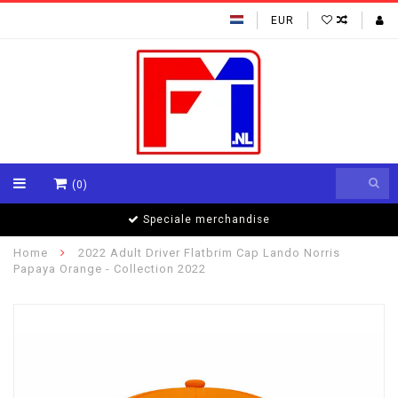
EUR
(0)
Speciale merchandise
Home
2022 Adult Driver Flatbrim Cap Lando Norris
Papaya Orange - Collection 2022