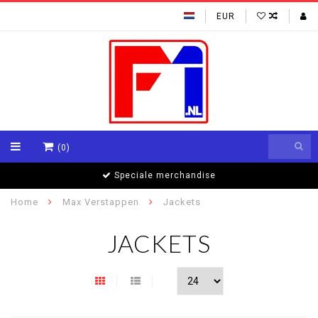
EUR
(0)
Speciale merchandise
Home
Max Verstappen
Jackets
JACKETS