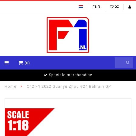
EUR
(0)
Speciale merchandise
Home
C42 F1 2022 Guanyu Zhou #24 Bahrain GP