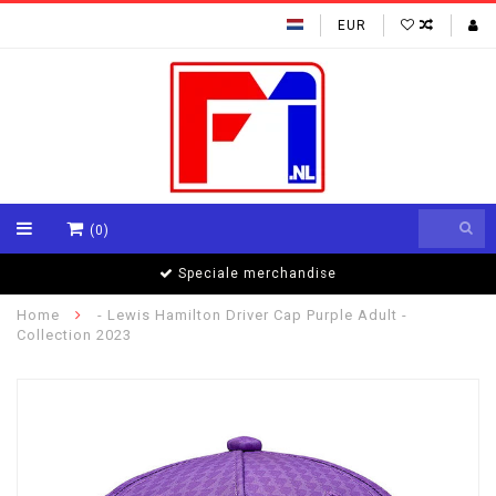
EUR
(0)
Formule 1 specialisten
Home
- Lewis Hamilton Driver Cap Purple Adult -
Collection 2023